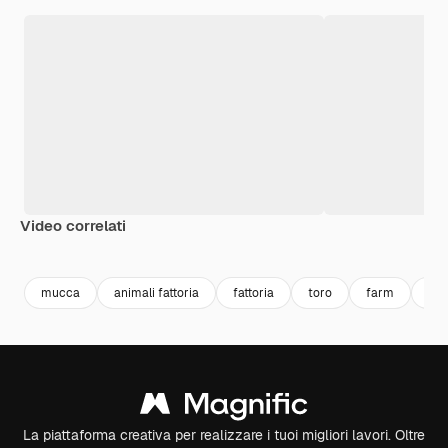
Video correlati
Premium
Premium
Premium
Premium
Generato da
mucca
animali fattoria
fattoria
toro
farm
ani
La piattaforma creativa per realizzare i tuoi migliori lavori. Oltre