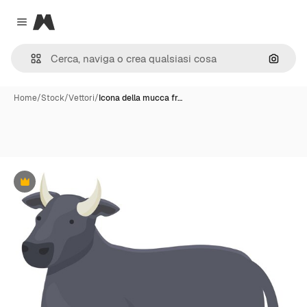
Magnific
Close menu
Cerca 
Home
/
Stock
/
Vettori
/
Icona della mucca fr…
Premium