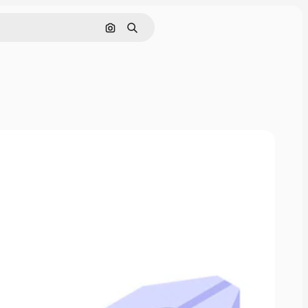
Cerca per immagine
Ricerca