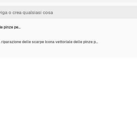
le pinze pe…
Icona delle pinze per la riparazione delle scarpe Icona vettoriale delle pinze per la riparazione delle scarpe isometrica per il web design isolato su sfondo bianco