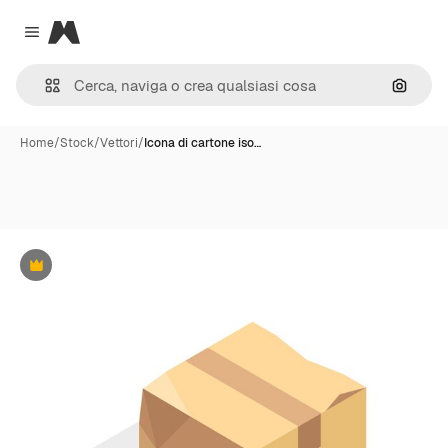
Magnific
Close menu
Cerca 
Home
/
Stock
/
Vettori
/
Icona di cartone iso…
Premium