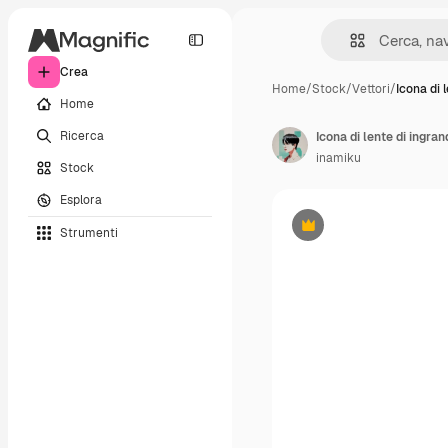
Crea
Home
/
Stock
/
Vettori
/
Icona di l
Home
Ricerca
Icona di lente di ingra
inamiku
Stock
Esplora
Strumenti
Premium