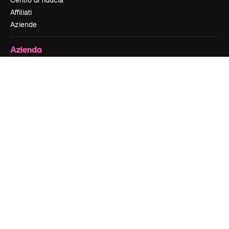
Affiliati
Aziende
Azienda
Prezzi
Chi siamo
Recensioni
Lavora con noi
Cerca tendenze
Blog
Eventi
Slidesgo
Vendi i tuoi contenuti
Sala stampa
Cerchi magnific.ai
Contattaci
Assistenza clienti