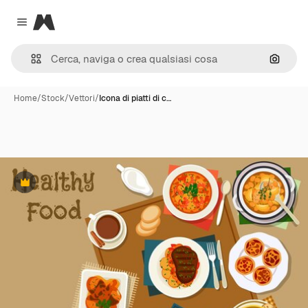
Magnific
Close menu
Cerca 
Home
/
Stock
/
Vettori
/
Icona di piatti di c…
Premium