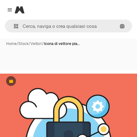
Magnific
Close menu
Cerca 
Home
/
Stock
/
Vettori
/
Icona di vettore pia…
Premium