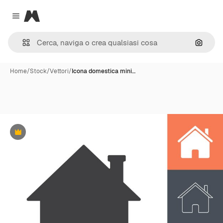
Magnific
Close menu
Cerca 
Home
/
Stock
/
Vettori
/
Icona domestica mini…
Premium