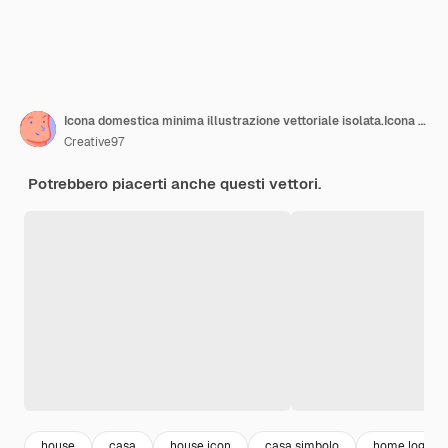
Icona domestica minima illustrazione vettoriale isolata.Icona Stay at Home in 4 stili in formato vettoriale
Creative97
Potrebbero piacerti anche questi vettori.
house
casa
house icon
casa simbolo
home logo