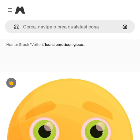
Magnific
Close menu
Cerca 
Home
/
Stock
/
Vettori
/
Icona emoticon gioco…
Premium