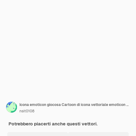
Icona emoticon giocosa Cartoon di icona vettoriale emoticon giocosa per il web design isolato su sfondo bianco
nsit0108
Potrebbero piacerti anche questi vettori.