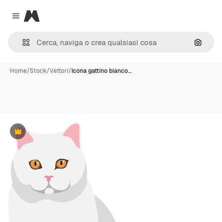
Magnific
Close menu
Cerca 
Home
/
Stock
/
Vettori
/
Icona gattino bianco…
Premium