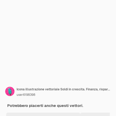
Icona illustrazione vettoriale Soldi in crescita. Finanza, risparmio, concetto di profitto, investimento. Volantino, manifesto,
user6198398
Potrebbero piacerti anche questi vettori.