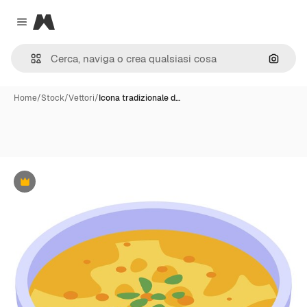
Magnific
Close menu
Cerca 
Home
/
Stock
/
Vettori
/
Icona tradizionale d…
Premium