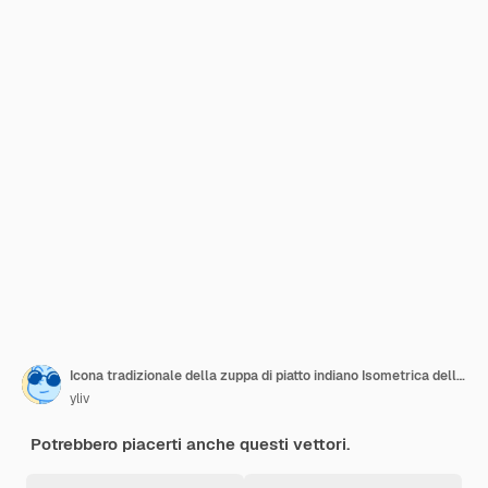
Icona tradizionale della zuppa di piatto indiano Isometrica dell'icona vettoriale tradizionale della zuppa di piatto indiano per il web design isolato su sfondo bianco
yliv
Potrebbero piacerti anche questi vettori.