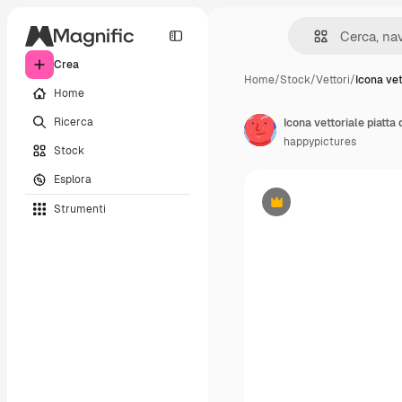
Crea
Home
/
Stock
/
Vettori
/
Icona vet
Home
Ricerca
happypictures
Stock
Esplora
Strumenti
Premium