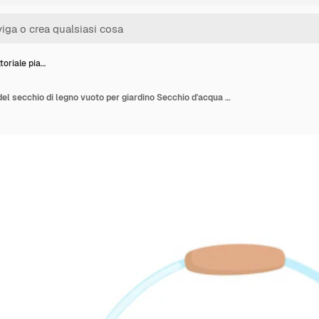
toriale pia…
Icona vettoriale piatta del secchio di legno vuoto per giardino Secchio d'acqua piccolo con manico in metallo e cerchi