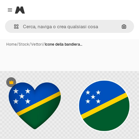
Magnific
Close menu
Cerca 
Home
/
Stock
/
Vettori
/
Icone della bandiera…
Premium