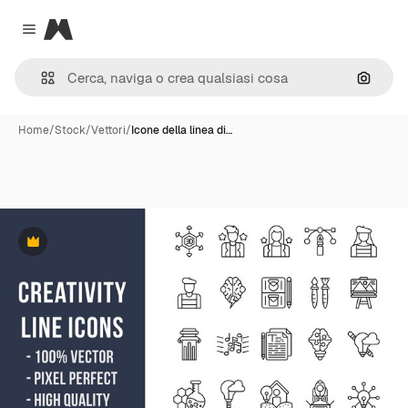
Magnific
Close menu
Cerca 
Home
/
Stock
/
Vettori
/
Icone della linea di…
Premium