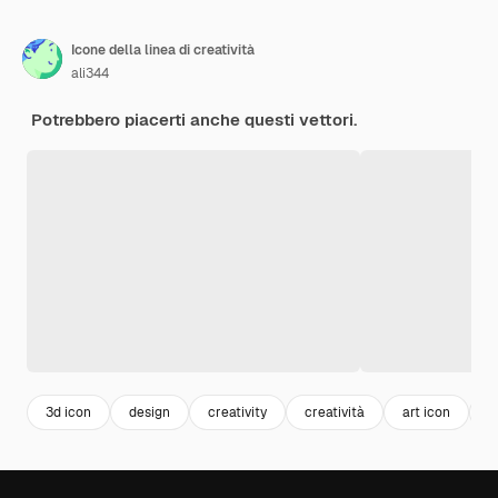
Icone della linea di creatività
ali344
Potrebbero piacerti anche questi vettori.
3d icon
design
creativity
creatività
art icon
a