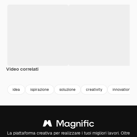
Video correlati
Premium
Premium
Generato dall'IA
Premium
Premium
Generato da
idea
ispirazione
soluzione
creativity
innovation
La piattaforma creativa per realizzare i tuoi migliori lavori. Oltre