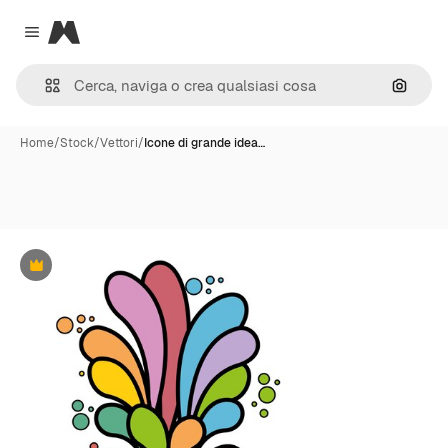
Magnific
Close menu
Cerca 
Home
/
Stock
/
Vettori
/
Icone di grande idea…
Premium