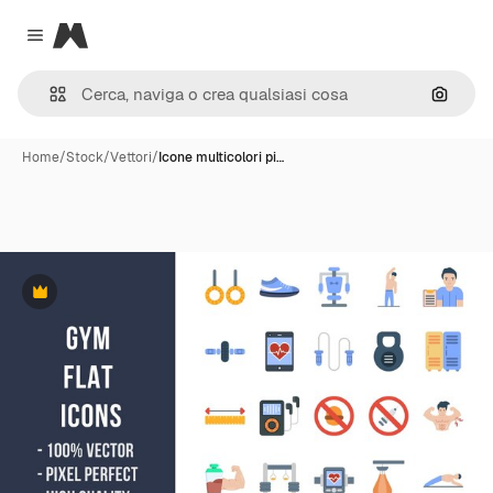
Magnific
Close menu
Cerca 
Home
/
Stock
/
Vettori
/
Icone multicolori pi…
Premium