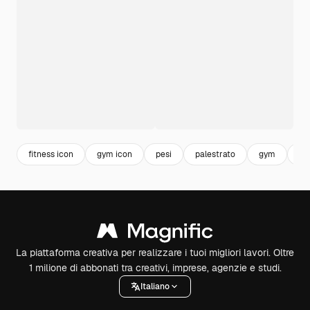
fitness icon
gym icon
pesi
palestrato
gym
gy
La piattaforma creativa per realizzare i tuoi migliori lavori. Oltre
1 milione di abbonati tra creativi, imprese, agenzie e studi.
Italiano