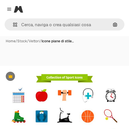
Magnific
Close menu
Cerca 
Home
/
Stock
/
Vettori
/
Icone piane di stile…
Premium