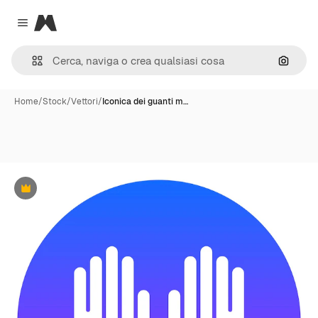
Magnific
Close menu
Cerca 
Home
/
Stock
/
Vettori
/
Iconica dei guanti m…
Premium