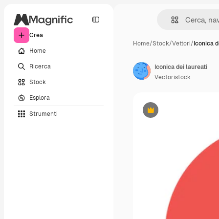
Crea
Home
/
Stock
/
Vettori
/
Iconica d
Home
Ricerca
Iconica dei laureati
Vectoristock
Stock
Esplora
Strumenti
Premium