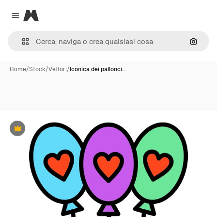
Magnific
Close menu
Cerca 
Home
/
Stock
/
Vettori
/
Iconica dei pallonci…
Premium