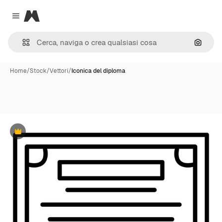
Magnific
Close menu
Cerca 
Home
/
Stock
/
Vettori
/
Iconica del diploma
Premium