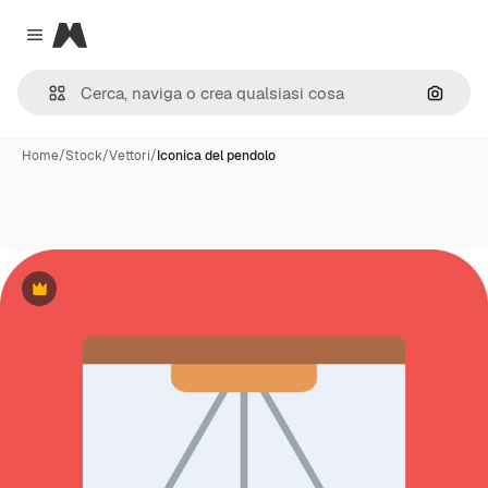
Magnific
Close menu
Cerca 
Home
/
Stock
/
Vettori
/
Iconica del pendolo
Premium