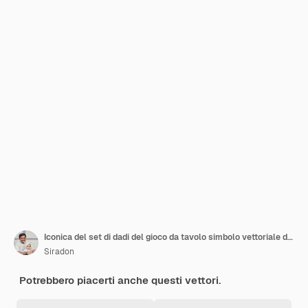
Iconica del set di dadi del gioco da tavolo simbolo vettoriale del cubo dei dadi del casinò segno di coppia di dadi in stile nero riempito e delineato
Siradon
Potrebbero piacerti anche questi vettori.