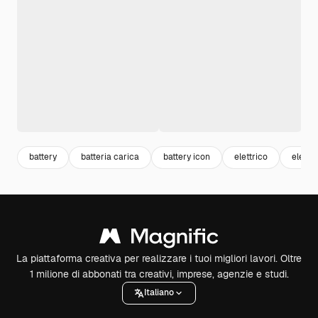
battery
batteria carica
battery icon
elettrico
electri
La piattaforma creativa per realizzare i tuoi migliori lavori. Oltre
1 milione di abbonati tra creativi, imprese, agenzie e studi.
Italiano