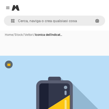
Magnific
Close menu
Cerca 
Home
/
Stock
/
Vettori
/
Iconica dell'indicat…
Premium