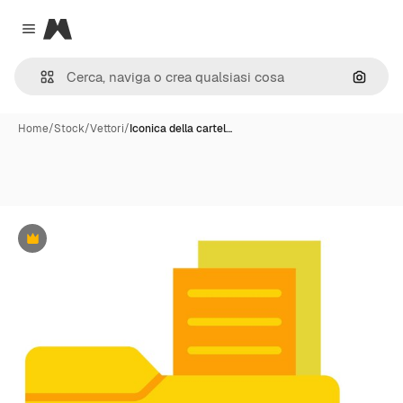
Magnific
Close menu
Cerca 
Home
/
Stock
/
Vettori
/
Iconica della cartel…
Premium