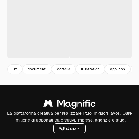
ux
documenti
cartella
illustration
app icon
il
La piattaforma creativa per realizzare i tuoi migliori lavori. Oltre
1 milione di abbonati tra creativi, imprese, agenzie e studi.
Italiano