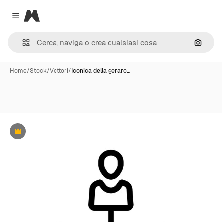
Magnific
Close menu
Cerca 
Home
/
Stock
/
Vettori
/
Iconica della gerarc…
Premium