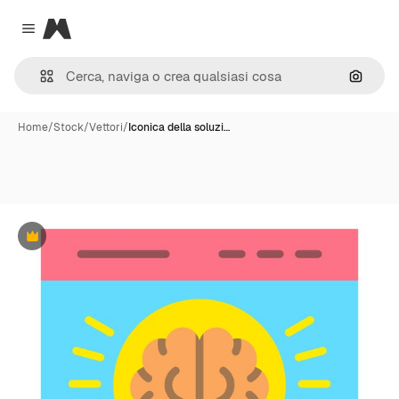
Magnific
Close menu
Cerca 
Home
/
Stock
/
Vettori
/
Iconica della soluzi…
Premium