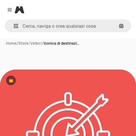
Magnific
Close menu
Cerca 
Home
/
Stock
/
Vettori
/
Iconica di destinazi…
Premium