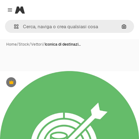
Magnific
Close menu
Cerca 
Home
/
Stock
/
Vettori
/
Iconica di destinazi…
Premium