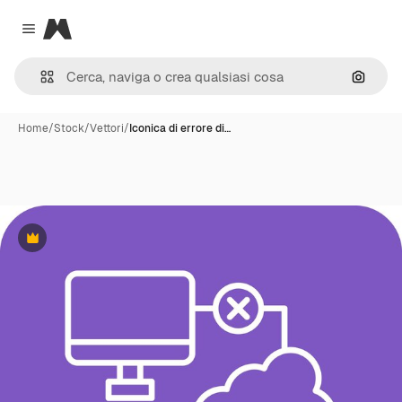
Magnific
Close menu
Cerca 
Home
/
Stock
/
Vettori
/
Iconica di errore di…
Premium