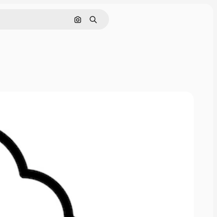
Cerca per immagine
Ricerca