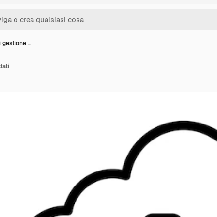
i gestione …
dati