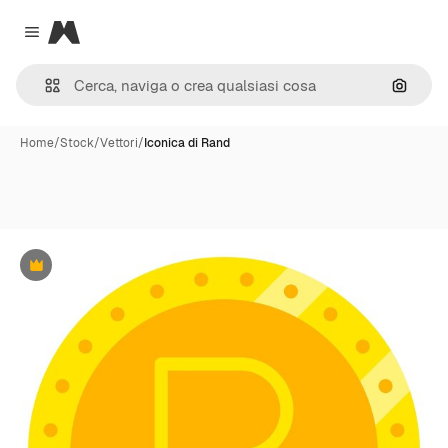
Magnific
Close menu
Cerca 
Home
/
Stock
/
Vettori
/
Iconica di Rand
Premium