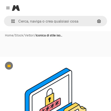
Magnific
Close menu
Cerca 
Home
/
Stock
/
Vettori
/
Iconica di stile iso…
Premium