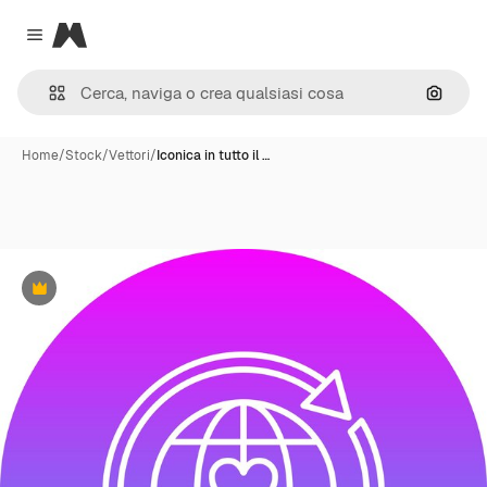
Magnific
Close menu
Cerca 
Home
/
Stock
/
Vettori
/
Iconica in tutto il …
Premium