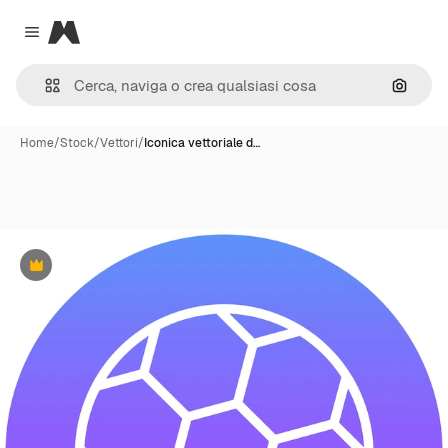
Magnific
Close menu
Cerca 
Home
/
Stock
/
Vettori
/
Iconica vettoriale d…
Premium