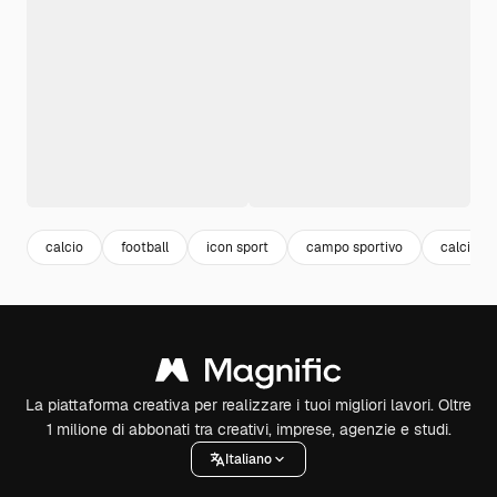
calcio
football
icon sport
campo sportivo
calcio c
La piattaforma creativa per realizzare i tuoi migliori lavori. Oltre
1 milione di abbonati tra creativi, imprese, agenzie e studi.
Italiano