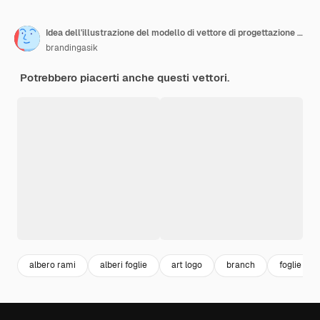
Idea dell'illustrazione del modello di vettore di progettazione di logo dell'albero di salice piatto
brandingasik
Potrebbero piacerti anche questi vettori.
albero rami
alberi foglie
art logo
branch
foglie