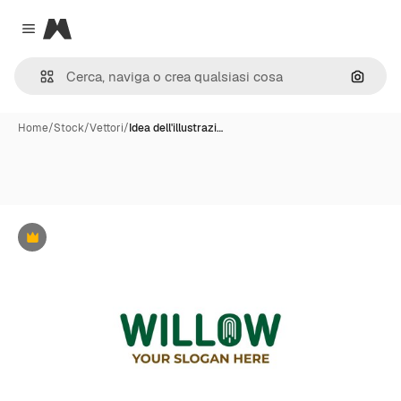
Magnific
Close menu
Cerca 
Home
/
Stock
/
Vettori
/
Idea dell'illustrazi…
Premium