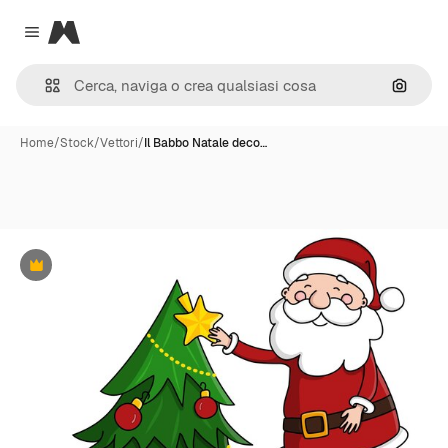
Magnific
Close menu
Cerca 
Home
/
Stock
/
Vettori
/
Il Babbo Natale deco…
Premium