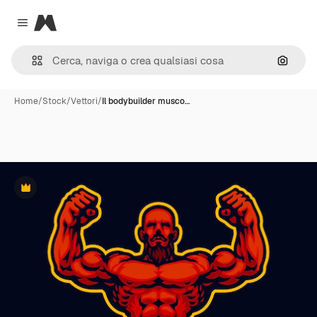
Magnific
Close menu
Cerca 
Home
/
Stock
/
Vettori
/
Il bodybuilder musco…
Premium