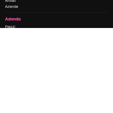
Affiliati
Aziende
Azienda
Prezzi
Chi siamo
Recensioni
Lavora con noi
Cerca tendenze
Blog
Eventi
Slidesgo
Vendi i tuoi contenuti
Sala stampa
Cerchi magnific.ai
Contattaci
Assistenza clienti