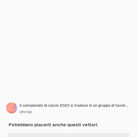
Il campionato di calcio 2022 si traduce in un gruppo di tavoli D con modello di design piatto per poster di bandiere nazionali
ohcrop
Potrebbero piacerti anche questi vettori.