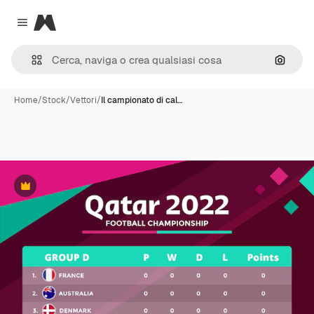
Magnific
Close menu
Cerca 
Home
/
Stock
/
Vettori
/
Il campionato di cal…
Premium