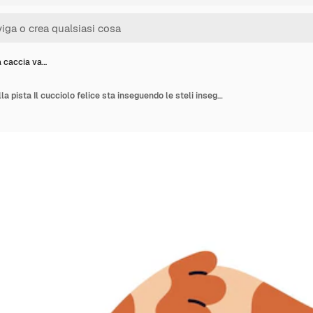
a caccia va…
Il cane da caccia va sulla pista Il cucciolo felice sta inseguendo le steli insegue una preda Il cucciolato peloso del segugio annusa il suolo mentre cammina Illustrazione vettoriale isolata piatta su sfondo bianco