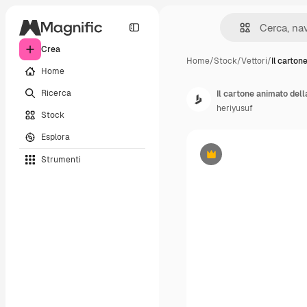
Crea
Home
/
Stock
/
Vettori
/
Il carton
Home
Ricerca
Il cartone animato dell
heriyusuf
Stock
Esplora
Strumenti
Premium