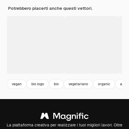
Potrebbero piacerti anche questi vettori.
vegan
bio logo
bio
vegetariano
organic
art l
La piattaforma creativa per realizzare i tuoi migliori lavori. Oltre