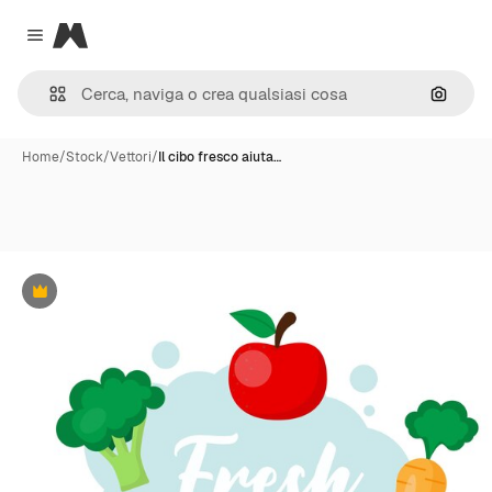
Magnific
Close menu
Cerca 
Home
/
Stock
/
Vettori
/
Il cibo fresco aiuta…
Premium