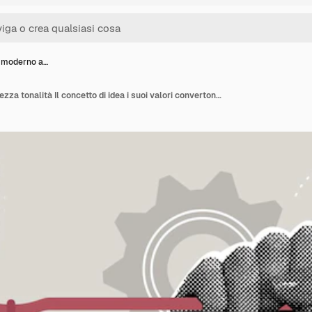
e moderno a…
Il collage moderno a mezza tonalità Il concetto di idea i suoi valori convertono l'idea in denaro il potere delle idee