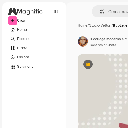
Crea
Home
/
Stock
/
Vettori
/
Il collag
Home
Ricerca
kosarevich-nata
Stock
Esplora
Strumenti
Premium