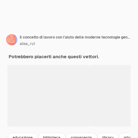
Il concetto di lavoro con l'aiuto delle moderne tecnologie generando idee lavorando online in un team
alisa_rut
Potrebbero piacerti anche questi vettori.
educazione
biblioteca
conoscenza
library
istruzio