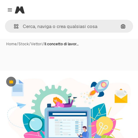
Magnific
Close menu
Cerca 
Home
/
Stock
/
Vettori
/
Il concetto di lavor…
Premium