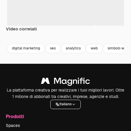
Video correlati
Premium
Premium
Premium
Premium
Generato da
digital marketing
seo
analytics
web
simbolo web
La piattaforma creativa per realizzare i tuoi migliori lavori. Oltre
1 milione di abbonati tra creativi, imprese, agenzie e studi.
Italiano
Prodotti
Spaces