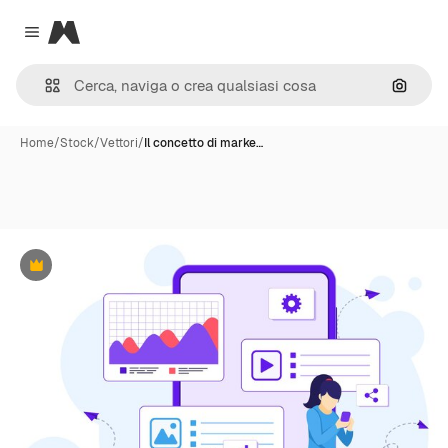
Magnific
Close menu
Cerca 
Home
/
Stock
/
Vettori
/
Il concetto di marke…
Premium