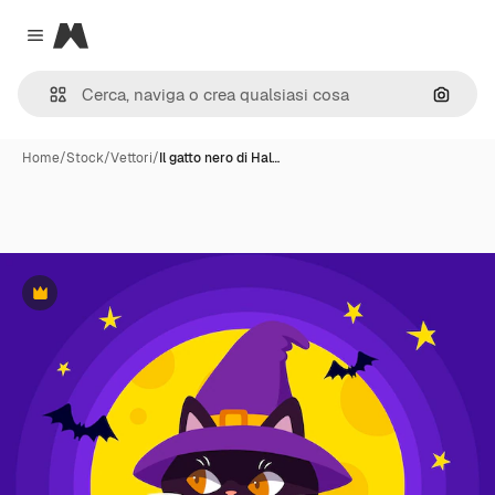
Magnific
Close menu
Cerca 
Home
/
Stock
/
Vettori
/
Il gatto nero di Hal…
Premium