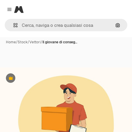
Magnific
Close menu
Cerca 
Home
/
Stock
/
Vettori
/
Il giovane di conseg…
Premium