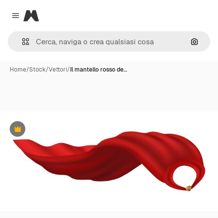
Magnific
Close menu
Cerca 
Home
/
Stock
/
Vettori
/
Il mantello rosso de…
Premium