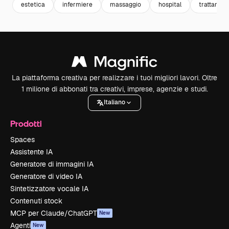
estetica
infermiere
massaggio
hospital
trattament
La piattaforma creativa per realizzare i tuoi migliori lavori. Oltre
1 milione di abbonati tra creativi, imprese, agenzie e studi.
Italiano
Prodotti
Spaces
Assistente IA
Generatore di immagini IA
Generatore di video IA
Sintetizzatore vocale IA
Contenuti stock
MCP per Claude/ChatGPT
New
Agenti
New