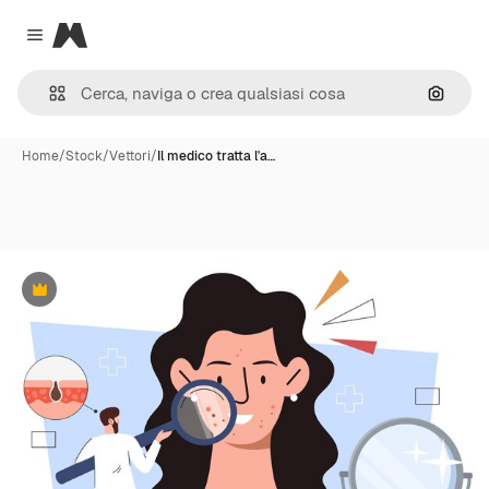
Magnific
Close menu
Cerca 
Home
/
Stock
/
Vettori
/
Il medico tratta l'a…
Premium