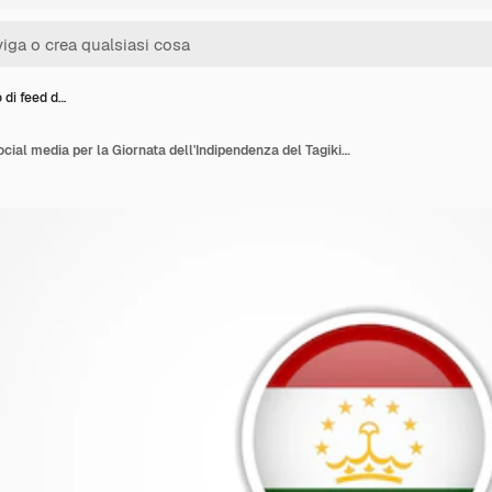
o di feed d…
Il modello di feed dei social media per la Giornata dell'Indipendenza del Tagikistan con la bandiera a nastro sventolato